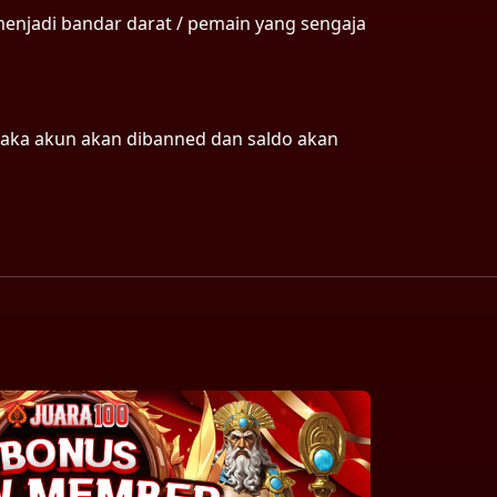
enjadi bandar darat / pemain yang sengaja
 maka akun akan dibanned dan saldo akan