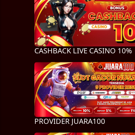
CASHBACK LIVE CASINO 10%
PROVIDER JUARA100