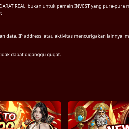
 DARAT REAL, bukan untuk pemain INVEST yang pura-pura m
t
an data, IP address, atau aktivitas mencurigakan lainnya,
 tidak dapat diganggu gugat.