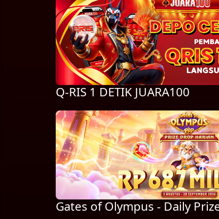
Q-RIS 1 DETIK JUARA100
Gates of Olympus - Daily Priz