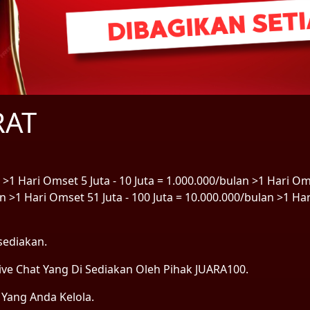
RAT
 >1 Hari Omset 5 Juta - 10 Juta = 1.000.000/bulan >1 Hari Om
n >1 Hari Omset 51 Juta - 100 Juta = 10.000.000/bulan >1 Har
sediakan.
ive Chat Yang Di Sediakan Oleh Pihak JUARA100.
 Yang Anda Kelola.