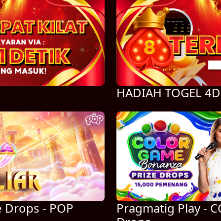
HADIAH TOGEL 4D
e Drops - POP
Pragmatig Play -