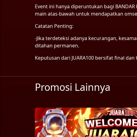
Event ini hanya diperuntukan bagi BANDAR
main atas-bawah untuk mendapatkan omse
Catatan Penting:
-Jika terdeteksi adanya kecurangan, kesama
ditahan permanen.
Keputusan dari JUARA100 bersifat final dan
Promosi Lainnya