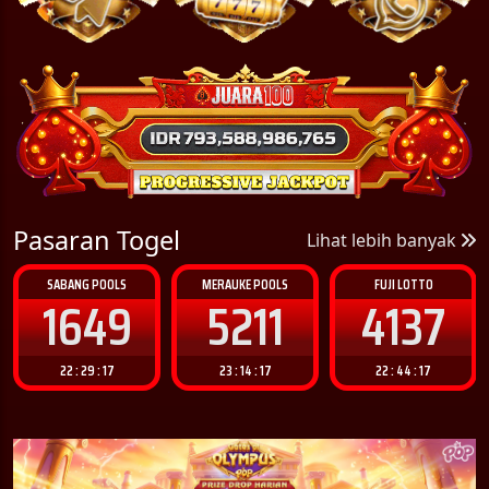
Pasaran Togel
Lihat lebih banyak
MERAUKE POOLS
FUJI LOTTO
SUMSEL POOLS
5211
4137
9517
23 : 14 : 16
22 : 44 : 16
13 : 04 : 16