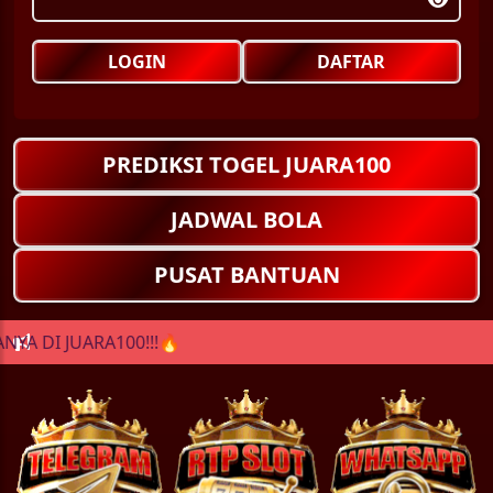
LOGIN
DAFTAR
PREDIKSI TOGEL JUARA100
JADWAL BOLA
PUSAT BANTUAN
0!!!🔥