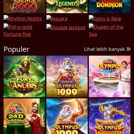
Populer
Lihat lebih banyak