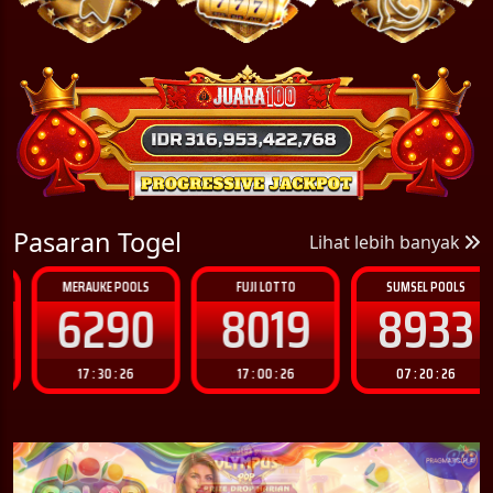
Pasaran Togel
Lihat lebih banyak
MERAUKE POOLS
FUJI LOTTO
SUMSEL POOLS
6290
8019
8933
17 : 30 : 24
17 : 00 : 24
07 : 20 : 24