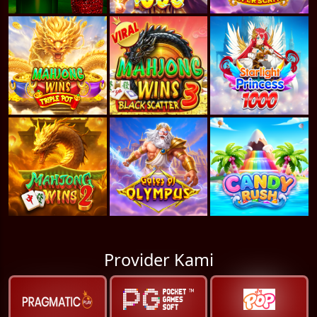
Provider Kami