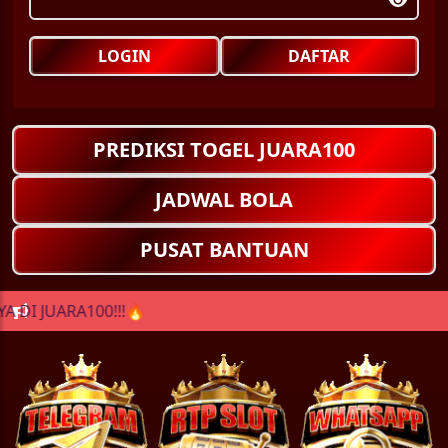
LOGIN
DAFTAR
PREDIKSI TOGEL JUARA100
JADWAL BOLA
PUSAT BANTUAN
!!!🔥