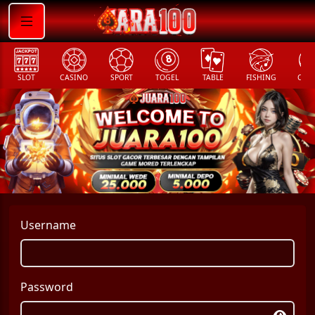
SLOT
CASINO
SPORT
TOGEL
TABLE
FISHING
COCK
Username
Password