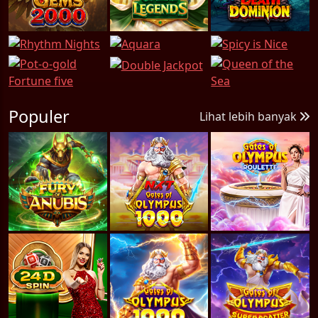
Populer
Lihat lebih banyak