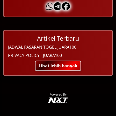
Artikel Terbaru
JADWAL PASARAN TOGEL JUARA100
PRIVACY POLICY - JUARA100
Lihat lebih banyak
Powered By