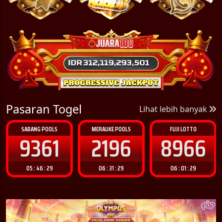
Pasaran Togel
Lihat lebih banyak
MERAUKE POOLS
FUJI LOTTO
SUMSEL POOLS
2196
8966
9517
06 : 31 : 28
06 : 01 : 28
20 : 21 : 28