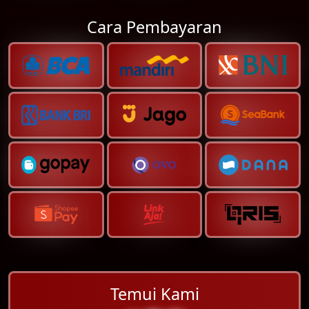
Cara Pembayaran
Temui Kami