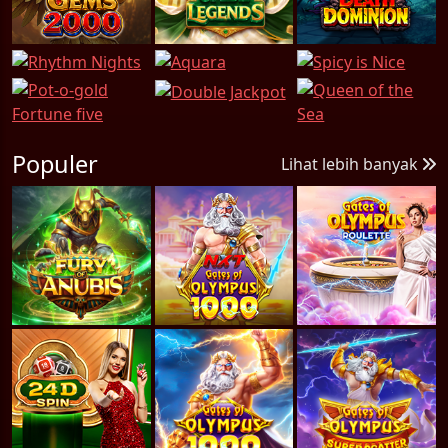
Populer
Lihat lebih banyak