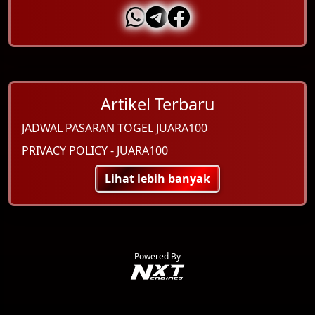
Artikel Terbaru
JADWAL PASARAN TOGEL JUARA100
PRIVACY POLICY - JUARA100
Lihat lebih banyak
Powered By